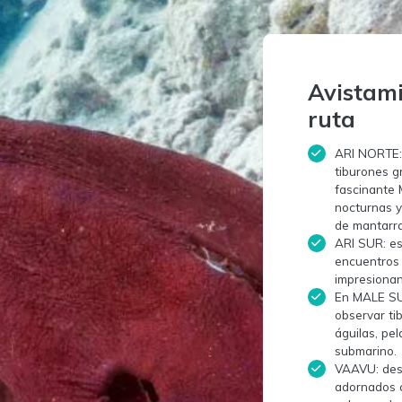
Avistami
ruta
ARI NORTE: 
tiburones gr
fascinante 
nocturnas y
de mantarr
ARI SUR: es
encuentros 
impresionan
En MALE SU
observar ti
águilas, pel
submarino.
VAAVU: des
adornados c