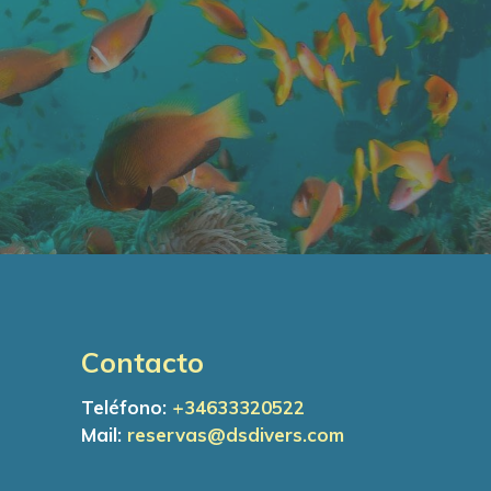
Contacto
Teléfono:
+34
633320522
Mail:
reservas@dsdivers.com