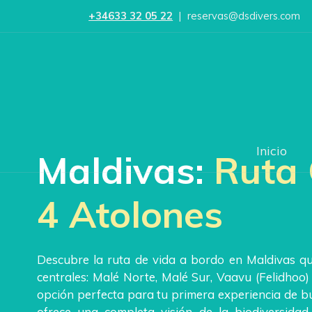
+34633 32 05 22
|
reservas@dsdivers.com
Inicio
Maldivas:
Ruta 
4 Atolones
Descubre la ruta de vida a bordo en Maldivas qu
centrales: Malé Norte, Malé Sur, Vaavu (Felidhoo) y
opción perfecta para tu primera experiencia de b
ofrece una completa visión de la biodiversidad 