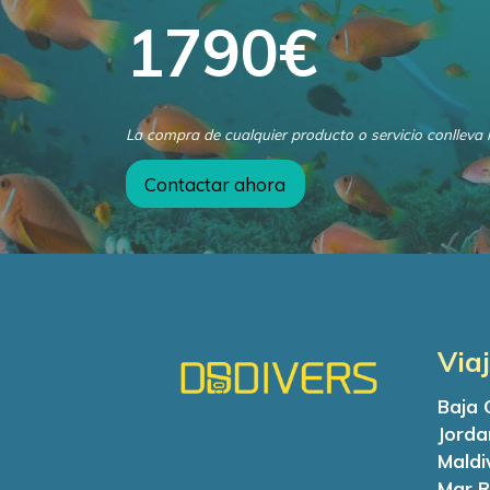
1790
€
La compra de cualquier producto o servicio conlleva 
Contactar ahora
Via
Baja 
Jorda
Maldi
Mar R