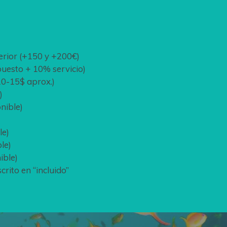
perior (+150 y +200€)
puesto + 10% servicio)
10-15$ aprox.)
)
nible)
le)
le)
ible)
crito en “incluido”