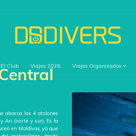
El Club
Viajes 2026
Viajes Organizados
Central
e abarca los 4 atolones
 Ari (norte y sur). Es la
uceo en Maldivas, ya que
del archipiélago, desde