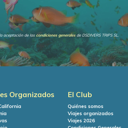
la aceptación de las
condiciones generales
de DSDIVERS TRIPS SL.
jes Organizados
El Club
California
Quiénes somos
nia
Viajes organizados
vas
Viajes 2026
ojo
Condiciones Generales