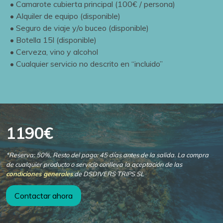
• Camarote cubierta principal (100€ / persona)
• Alquiler de equipo (disponible)
• Seguro de viaje y/o buceo (disponible)
• Botella 15l (disponible)
• Cerveza, vino y alcohol
• Cualquier servicio no descrito en “incluido”
1190€
*Reserva: 50%. Resto del pago: 45 días antes de la salida. La compra
de cualquier producto o servicio conlleva la aceptación de las
condiciones generales
de DSDIVERS TRIPS SL
Contactar ahora