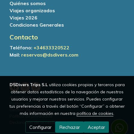
Quiénes somos
Viajes organizados
Viajes 2026
Condiciones Generales
Contacto
Teléfono:
+34
633320522
Mail:
reservas@dsdivers.com
DSDivers Trips S.L
utiliza cookies propias y terceros para
obtener datos estadísticos de la navegación de nuestros
Aviso legal
usuarios y mejorar nuestros servicios. Puedes configurar
Política de cookies
tus preferencias a través del botón “Configurar” o obtener
Gestión de cookies
más información en nuestra
política de cookies
.
Política de privacidad
Declaración de accesibilidad
Configurar
Rechazar
Aceptar