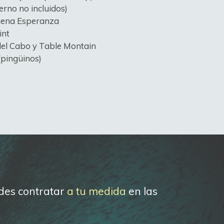
erno no incluidos)
uena Esperanza
int
del Cabo y Table Montain
(pingüinos)
edes contratar
a tu medida
en las